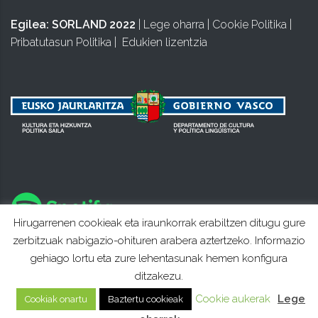
Egilea:
SORLAND 2022
|
Lege oharra
|
Cookie Politika
|
Pribatutasun Politika
|
Edukien lizentzia
Hirugarrenen cookieak eta iraunkorrak erabiltzen ditugu gure
zerbitzuak nabigazio-ohituren arabera aztertzeko. Informazio
gehiago lortu eta zure lehentasunak hemen konfigura
ditzakezu.
Cookie aukerak
Lege
Cookiak onartu
Baztertu cookieak