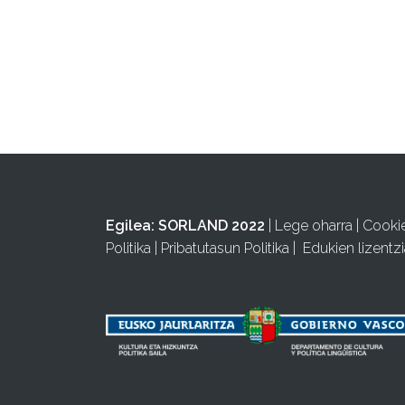
Egilea:
SORLAND 2022
|
Lege oharra
|
Cooki
Politika
|
Pribatutasun Politika
|
Edukien lizentzi