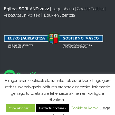
Egilea:
SORLAND 2022
|
Lege oharra
|
Cookie Politika
|
Pribatutasun Politika
|
Edukien lizentzia
Hirugarrenen cookieak eta iraunkorrak erabiltzen ditugu gure
zerbitzuak nabigazio-ohituren arabera aztertzeko. Informazio
gehiago lortu eta zure lehentasunak hemen konfigura
ditzakezu.
Cookie aukerak
Lege
Cookiak onartu
Baztertu cookieak