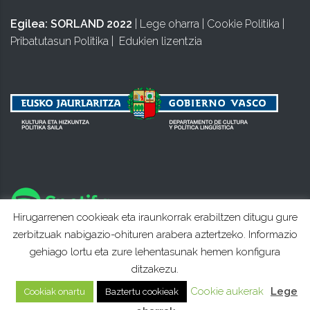
Egilea:
SORLAND 2022
|
Lege oharra
|
Cookie Politika
|
Pribatutasun Politika
|
Edukien lizentzia
Hirugarrenen cookieak eta iraunkorrak erabiltzen ditugu gure
zerbitzuak nabigazio-ohituren arabera aztertzeko. Informazio
gehiago lortu eta zure lehentasunak hemen konfigura
ditzakezu.
Cookie aukerak
Lege
Cookiak onartu
Baztertu cookieak