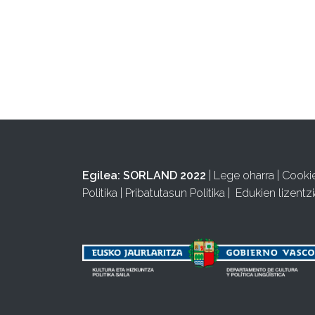
Egilea:
SORLAND 2022
|
Lege oharra
|
Cooki
Politika
|
Pribatutasun Politika
|
Edukien lizentzi