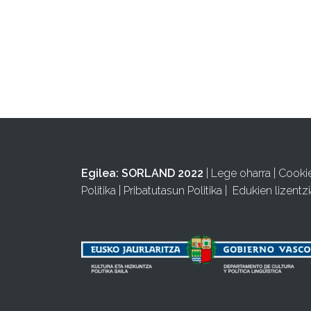
Egilea:
SORLAND 2022
|
Lege oharra
|
Cooki
Politika
|
Pribatutasun Politika
|
Edukien lizentzi