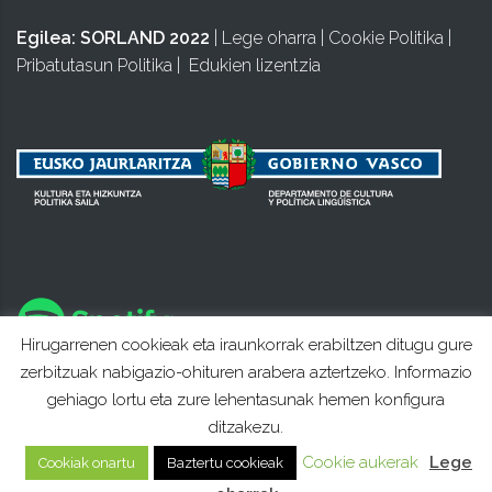
Egilea:
SORLAND 2022
|
Lege oharra
|
Cookie Politika
|
Pribatutasun Politika
|
Edukien lizentzia
Hirugarrenen cookieak eta iraunkorrak erabiltzen ditugu gure
zerbitzuak nabigazio-ohituren arabera aztertzeko. Informazio
gehiago lortu eta zure lehentasunak hemen konfigura
ditzakezu.
Cookie aukerak
Lege
Cookiak onartu
Baztertu cookieak