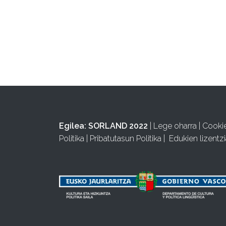
Egilea:
SORLAND 2022
|
Lege oharra
|
Cooki
Politika
|
Pribatutasun Politika
|
Edukien lizentzi