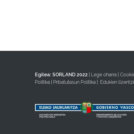
Egilea:
SORLAND 2022
|
Lege oharra
|
Cooki
Politika
|
Pribatutasun Politika
|
Edukien lizentzi