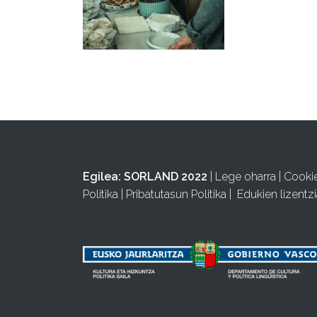
Egilea:
SORLAND 2022
|
Lege oharra
|
Cooki
Politika
|
Pribatutasun Politika
|
Edukien lizentzi