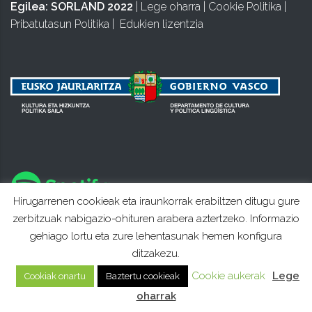
Egilea:
SORLAND 2022
|
Lege oharra
|
Cookie Politika
|
Pribatutasun Politika
|
Edukien lizentzia
Hirugarrenen cookieak eta iraunkorrak erabiltzen ditugu gure
zerbitzuak nabigazio-ohituren arabera aztertzeko. Informazio
gehiago lortu eta zure lehentasunak hemen konfigura
ditzakezu.
Cookie aukerak
Lege
Cookiak onartu
Baztertu cookieak
oharrak