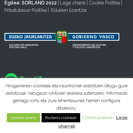
Egilea:
SORLAND 2022
|
Lege oharra
|
Cookie Politika
|
Pribatutasun Politika
|
Edukien lizentzia
Hirugarrenen cookieak eta iraunkorrak erabiltzen ditugu gure
zerbitzuak nabigazio-ohituren arabera aztertzeko. Informazio
gehiago lortu eta zure lehentasunak hemen konfigura
ditzakezu.
Cookie aukerak
Lege
Cookiak onartu
Baztertu cookieak
oharrak