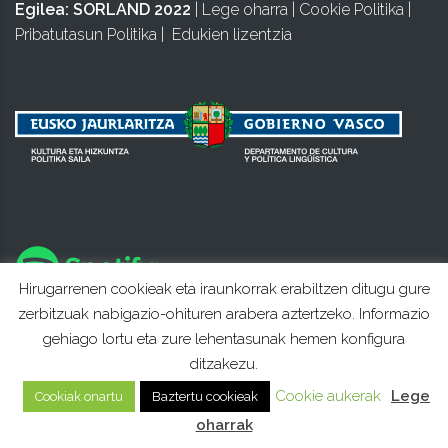
Egilea:
SORLAND 2022
|
Lege oharra
|
Cookie Politika
|
Pribatutasun Politika
|
Edukien lizentzia
Hirugarrenen cookieak eta iraunkorrak erabiltzen ditugu gure
zerbitzuak nabigazio-ohituren arabera aztertzeko. Informazio
gehiago lortu eta zure lehentasunak hemen konfigura
ditzakezu.
Cookie aukerak
Lege
Cookiak onartu
Baztertu cookieak
oharrak