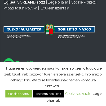
Egilea:
SORLAND 2022
|
Lege oharra
|
Cookie Politika
|
Pribatutasun Politika
|
Edukien lizentzia
Hirugarrenen cookieak eta iraunkorrak erabiltzen ditugu gure
zerbitzuak nabigazio-ohituren arabera aztertzeko. Informazio
gehiago lortu eta zure lehentasunak hemen konfigura
ditzakezu.
Cookie aukerak
Lege
Cookiak onartu
Baztertu cookieak
oharrak