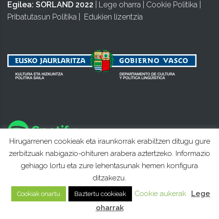
Egilea:
SORLAND 2022
|
Lege oharra
|
Cookie Politika
|
Pribatutasun Politika
|
Edukien lizentzia
Hirugarrenen cookieak eta iraunkorrak erabiltzen ditugu gure
zerbitzuak nabigazio-ohituren arabera aztertzeko. Informazio
gehiago lortu eta zure lehentasunak hemen konfigura
ditzakezu.
Cookie aukerak
Lege
Cookiak onartu
Baztertu cookieak
oharrak