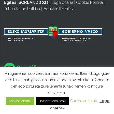
Egilea:
SORLAND 2022
|
Lege oharra
|
Cookie Politika
|
Pribatutasun Politika
|
Edukien lizentzia
Hirugarrenen cookieak eta iraunkorrak erabiltzen ditugu gure
zerbitzuak nabigazio-ohituren arabera aztertzeko. Informazio
gehiago lortu eta zure lehentasunak hemen konfigura
ditzakezu.
Cookie aukerak
Lege
Cookiak onartu
Baztertu cookieak
oharrak