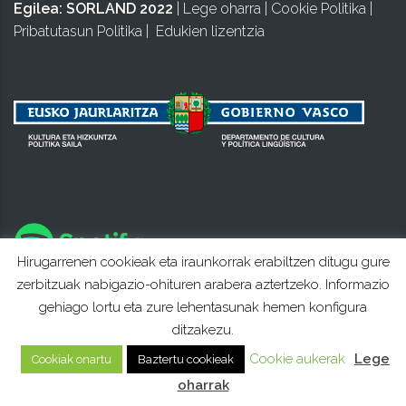
Egilea:
SORLAND 2022
|
Lege oharra
|
Cookie Politika
|
Pribatutasun Politika
|
Edukien lizentzia
Hirugarrenen cookieak eta iraunkorrak erabiltzen ditugu gure
zerbitzuak nabigazio-ohituren arabera aztertzeko. Informazio
gehiago lortu eta zure lehentasunak hemen konfigura
ditzakezu.
Cookie aukerak
Lege
Cookiak onartu
Baztertu cookieak
oharrak