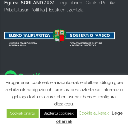
Egilea:
SORLAND 2022
|
Lege oharra
|
Cookie Politika
|
Pribatutasun Politika
|
Edukien lizentzia
Hirugarrenen cookieak eta iraunkorrak erabiltzen ditugu gure
zerbitzuak nabigazio-ohituren arabera aztertzeko. Informazio
gehiago lortu eta zure lehentasunak hemen konfigura
ditzakezu.
Cookie aukerak
Lege
Cookiak onartu
Baztertu cookieak
oharrak