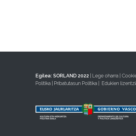
Egilea:
SORLAND 2022
|
Lege oharra
|
Cooki
Politika
|
Pribatutasun Politika
|
Edukien lizentzi