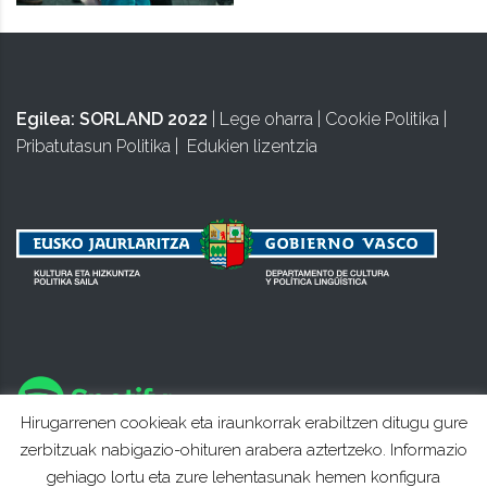
Egilea:
SORLAND 2022
|
Lege oharra
|
Cookie Politika
|
Pribatutasun Politika
|
Edukien lizentzia
Hirugarrenen cookieak eta iraunkorrak erabiltzen ditugu gure
zerbitzuak nabigazio-ohituren arabera aztertzeko. Informazio
gehiago lortu eta zure lehentasunak hemen konfigura