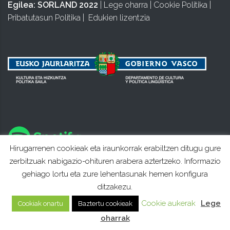
Egilea:
SORLAND 2022
|
Lege oharra
|
Cookie Politika
|
Pribatutasun Politika
|
Edukien lizentzia
Hirugarrenen cookieak eta iraunkorrak erabiltzen ditugu gure
zerbitzuak nabigazio-ohituren arabera aztertzeko. Informazio
gehiago lortu eta zure lehentasunak hemen konfigura
ditzakezu.
Cookie aukerak
Lege
Cookiak onartu
Baztertu cookieak
oharrak