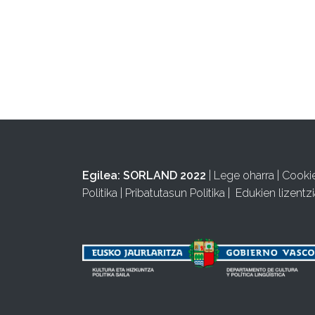
Egilea:
SORLAND 2022
|
Lege oharra
|
Cooki
Politika
|
Pribatutasun Politika
|
Edukien lizentzi