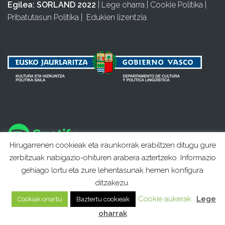
Egilea:
SORLAND 2022
|
Lege oharra
|
Cookie Politika
|
Pribatutasun Politika
|
Edukien lizentzia
Hirugarrenen cookieak eta iraunkorrak erabiltzen ditugu gure
zerbitzuak nabigazio-ohituren arabera aztertzeko. Informazio
gehiago lortu eta zure lehentasunak hemen konfigura
ditzakezu.
Cookie aukerak
Lege
Cookiak onartu
Baztertu cookieak
oharrak