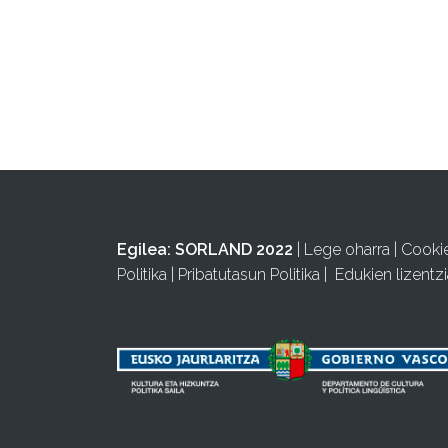
Egilea:
SORLAND 2022
|
Lege oharra
|
Cooki
Politika
|
Pribatutasun Politika
|
Edukien lizentzi