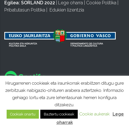
Egilea:
SORLAND 2022
|
Lege oharra
|
Cookie Politika
|
Pribatutasun Politika
|
Edukien lizentzia
Hirugarrenen cookieak eta iraunkorrak erabiltzen ditugu gure
zerbitzuak nabigazio-ohituren arabera aztertzeko. Informazio
gehiago lortu eta zure lehentasunak hemen konfigura
ditzakezu.
Cookie aukerak
Lege
Cookiak onartu
Baztertu cookieak
oharrak