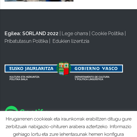
Egilea:
SORLAND 2022
|
Lege oharra
|
Cookie Politika
|
Pribatutasun Politika
|
Edukien lizentzia
Hirugarrenen cookieak eta iraunkorrak erabiltzen ditugu gure
zerbitzuak nabigazio-ohituren arabera aztertzeko. Informazio
gehiago lortu eta zure lehentasunak hemen konfigura