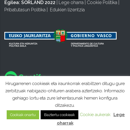
Egilea:
SORLAND 2022
|
Lege oharra
|
Cookie Politika
|
Pribatutasun Politika
|
Edukien lizentzia
Hirugarrenen cookieak eta iraunkorrak erabiltzen ditugu gure
zerbitzuak nabigazio-ohituren arabera aztertzeko. Informazio
gehiago lortu eta zure lehentasunak hemen konfigura
ditzakezu.
Cookie aukerak
Lege
Cookiak onartu
Baztertu cookieak
oharrak