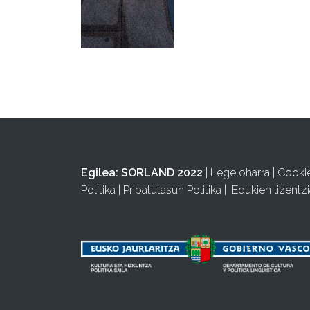
Egilea:
SORLAND 2022
|
Lege oharra
|
Cooki
Politika
|
Pribatutasun Politika
|
Edukien lizentzi