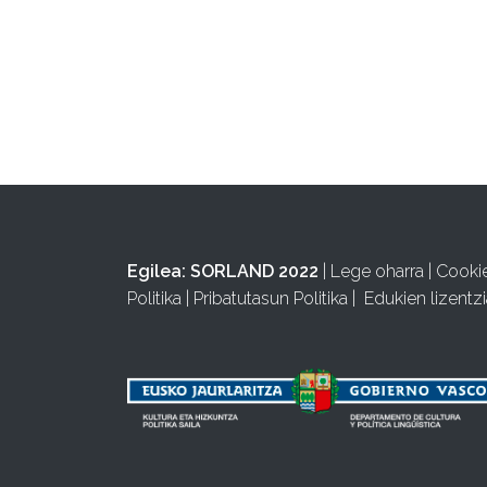
Egilea:
SORLAND 2022
|
Lege oharra
|
Cooki
Politika
|
Pribatutasun Politika
|
Edukien lizentzi