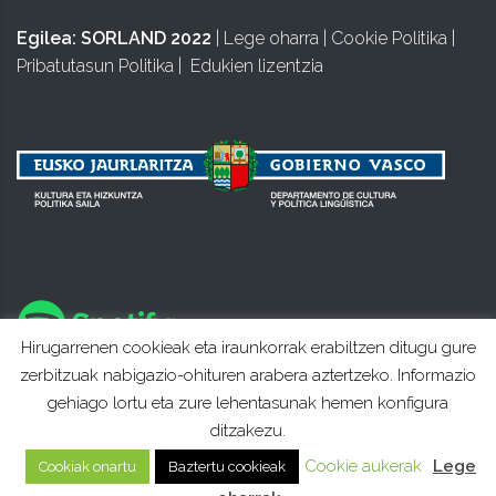
Egilea:
SORLAND 2022
|
Lege oharra
|
Cookie Politika
|
Pribatutasun Politika
|
Edukien lizentzia
Hirugarrenen cookieak eta iraunkorrak erabiltzen ditugu gure
zerbitzuak nabigazio-ohituren arabera aztertzeko. Informazio
gehiago lortu eta zure lehentasunak hemen konfigura
ditzakezu.
Cookie aukerak
Lege
Cookiak onartu
Baztertu cookieak