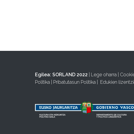
Egilea:
SORLAND 2022
|
Lege oharra
|
Cooki
Politika
|
Pribatutasun Politika
|
Edukien lizentzi