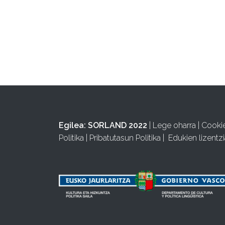
Egilea:
SORLAND 2022
|
Lege oharra
|
Cooki
Politika
|
Pribatutasun Politika
|
Edukien lizentzi