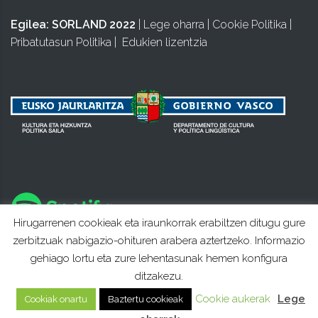
Egilea:
SORLAND 2022
|
Lege oharra
|
Cookie Politika
|
Pribatutasun Politika
|
Edukien lizentzia
Hirugarrenen cookieak eta iraunkorrak erabiltzen ditugu gure
zerbitzuak nabigazio-ohituren arabera aztertzeko. Informazio
gehiago lortu eta zure lehentasunak hemen konfigura
ditzakezu.
Cookie aukerak
Lege
Cookiak onartu
Baztertu cookieak