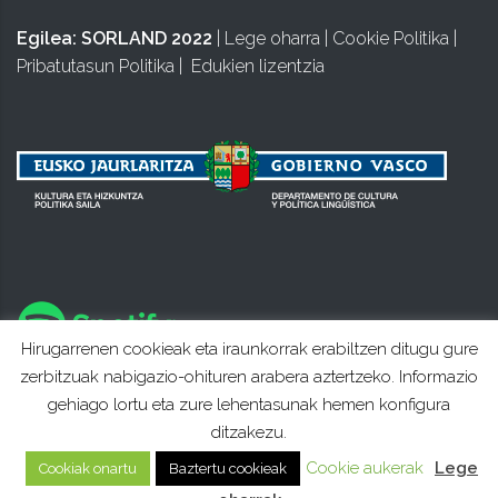
Egilea:
SORLAND 2022
|
Lege oharra
|
Cookie Politika
|
Pribatutasun Politika
|
Edukien lizentzia
Hirugarrenen cookieak eta iraunkorrak erabiltzen ditugu gure
zerbitzuak nabigazio-ohituren arabera aztertzeko. Informazio
gehiago lortu eta zure lehentasunak hemen konfigura
ditzakezu.
Cookie aukerak
Lege
Cookiak onartu
Baztertu cookieak