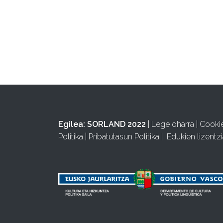
Egilea:
SORLAND 2022
|
Lege oharra
|
Cooki
Politika
|
Pribatutasun Politika
|
Edukien lizentzi