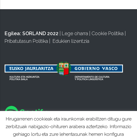
Egilea:
SORLAND 2022
|
Lege oharra
|
Cookie Politika
|
Pribatutasun Politika
|
Edukien lizentzia
Hirugarrenen cookieak eta iraunkorrak erabiltzen ditugu gure
zerbitzuak nabigazio-ohituren arabera aztertzeko. Informazio
gehiago lortu eta zure lehentasunak hemen konfigura