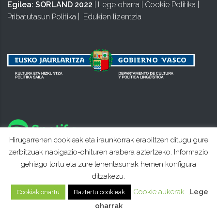
Egilea:
SORLAND 2022
|
Lege oharra
|
Cookie Politika
|
Pribatutasun Politika
|
Edukien lizentzia
Hirugarrenen cookieak eta iraunkorrak erabiltzen ditugu gure
zerbitzuak nabigazio-ohituren arabera aztertzeko. Informazio
gehiago lortu eta zure lehentasunak hemen konfigura
ditzakezu.
Cookie aukerak
Lege
Cookiak onartu
Baztertu cookieak
oharrak