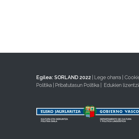
Egilea:
SORLAND 2022
|
Lege oharra
|
Cooki
Politika
|
Pribatutasun Politika
|
Edukien lizentzi