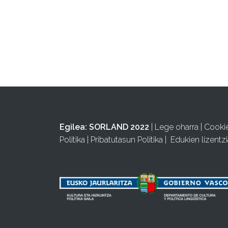
Egilea:
SORLAND 2022
|
Lege oharra
|
Cooki
Politika
|
Pribatutasun Politika
|
Edukien lizentzi