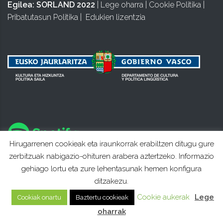
Egilea:
SORLAND 2022
|
Lege oharra
|
Cookie Politika
|
Pribatutasun Politika
|
Edukien lizentzia
Hirugarrenen cookieak eta iraunkorrak erabiltzen ditugu gure
zerbitzuak nabigazio-ohituren arabera aztertzeko. Informazio
gehiago lortu eta zure lehentasunak hemen konfigura
ditzakezu.
Cookie aukerak
Lege
Cookiak onartu
Baztertu cookieak
oharrak