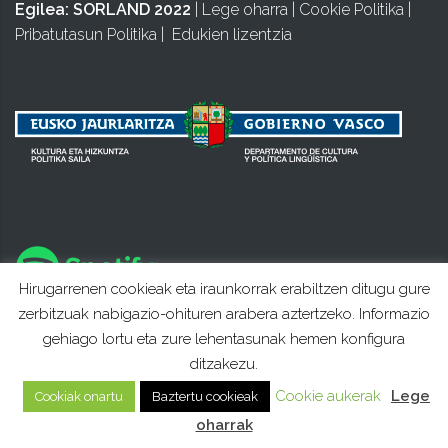
Egilea:
SORLAND 2022
|
Lege oharra
|
Cookie Politika
|
Pribatutasun Politika
|
Edukien lizentzia
Hirugarrenen cookieak eta iraunkorrak erabiltzen ditugu gure
zerbitzuak nabigazio-ohituren arabera aztertzeko. Informazio
gehiago lortu eta zure lehentasunak hemen konfigura
ditzakezu.
Cookie aukerak
Lege
Cookiak onartu
Baztertu cookieak
oharrak