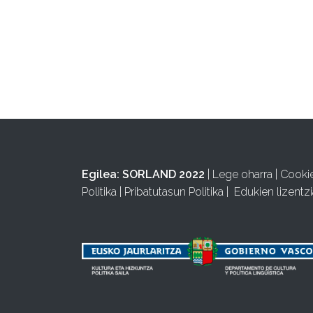
Egilea:
SORLAND 2022
|
Lege oharra
|
Cooki
Politika
|
Pribatutasun Politika
|
Edukien lizentzi