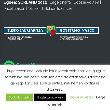
Egilea:
SORLAND 2022
|
Lege oharra
|
Cookie Politika
|
Pribatutasun Politika
|
Edukien lizentzia
Hirugarrenen cookieak eta iraunkorrak erabiltzen ditugu gure
zerbitzuak nabigazio-ohituren arabera aztertzeko. Informazio
gehiago lortu eta zure lehentasunak hemen konfigura
ditzakezu.
Cookie aukerak
Lege
Cookiak onartu
Baztertu cookieak
oharrak