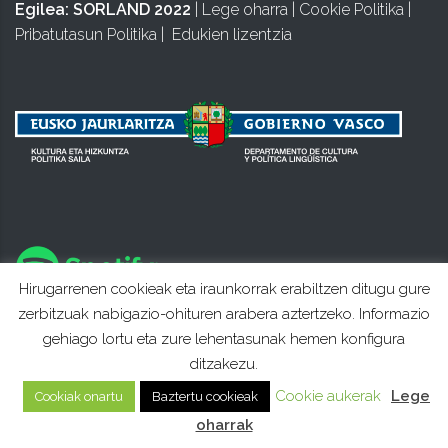
Egilea:
SORLAND 2022
|
Lege oharra
|
Cookie Politika
|
Pribatutasun Politika
|
Edukien lizentzia
Hirugarrenen cookieak eta iraunkorrak erabiltzen ditugu gure
zerbitzuak nabigazio-ohituren arabera aztertzeko. Informazio
gehiago lortu eta zure lehentasunak hemen konfigura
ditzakezu.
Cookie aukerak
Lege
Cookiak onartu
Baztertu cookieak
oharrak