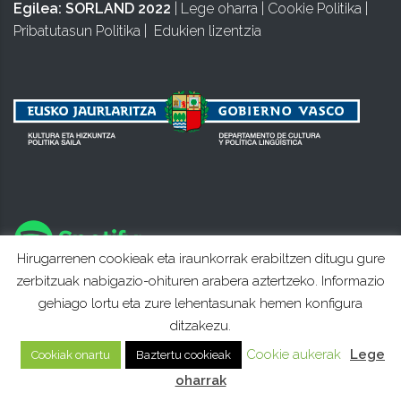
Egilea:
SORLAND 2022
|
Lege oharra
|
Cookie Politika
|
Pribatutasun Politika
|
Edukien lizentzia
Hirugarrenen cookieak eta iraunkorrak erabiltzen ditugu gure
zerbitzuak nabigazio-ohituren arabera aztertzeko. Informazio
gehiago lortu eta zure lehentasunak hemen konfigura
ditzakezu.
Cookie aukerak
Lege
Cookiak onartu
Baztertu cookieak
oharrak