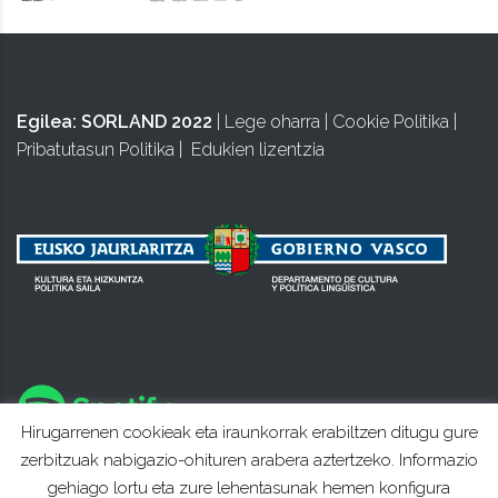
Egilea:
SORLAND 2022
|
Lege oharra
|
Cookie Politika
|
Pribatutasun Politika
|
Edukien lizentzia
Hirugarrenen cookieak eta iraunkorrak erabiltzen ditugu gure
zerbitzuak nabigazio-ohituren arabera aztertzeko. Informazio
gehiago lortu eta zure lehentasunak hemen konfigura