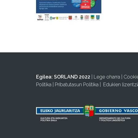
Egilea:
SORLAND 2022
|
Lege oharra
|
Cooki
Politika
|
Pribatutasun Politika
|
Edukien lizentzi