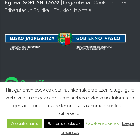
Egilea:
SORLAND 2022
|
Lege oharra
|
Cookie Politika
|
Pribatutasun Politika
|
Edukien lizentzia
Hirugarrenen cookieak eta iraunkorrak erabiltzen ditugu gure
zerbitzuak nabigazio-ohituren arabera aztertzeko. Informazio
gehiago lortu eta zure lehentasunak hemen konfigura
ditzakezu.
Cookie aukerak
Lege
Cookiak onartu
Baztertu cookieak
oharrak