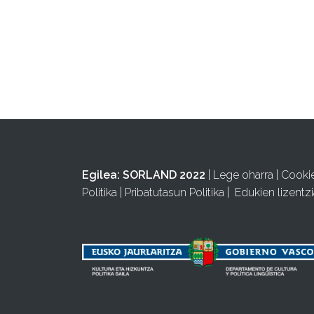
Egilea:
SORLAND 2022
|
Lege oharra
|
Cooki
Politika
|
Pribatutasun Politika
|
Edukien lizentzi