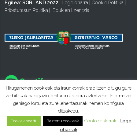
Egilea:
SORLAND 2022
|
Lege oharra
|
Cookie Politika
|
Pribatutasun Politika
|
Edukien lizentzia
Hirugarrenen cookieak eta iraunkorrak erabiltzen ditugu gure
zerbitzuak nabigazio-ohituren arabera aztertzeko. Informazio
gehiago lortu eta zure lehentasunak hemen konfigura
ditzakezu.
Cookie aukerak
Lege
Cookiak onartu
Baztertu cookieak
oharrak